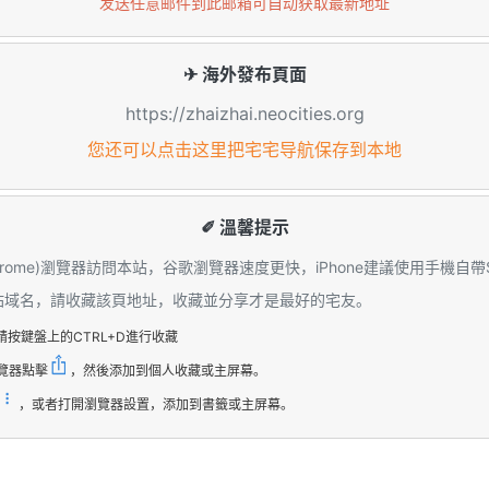
发送任意邮件到此邮箱可自动获取最新地址
✈ 海外發布頁面
https://zhaizhai.neocities.org
您还可以点击这里把宅宅导航保存到本地
✐ 溫馨提示
hrome)瀏覽器訪問本站，谷歌瀏覽器速度更快，iPhone建議使用手機自帶S
本站域名，請收藏該頁地址，收藏並分享才是最好的宅友。
請按鍵盤上的CTRL+D進行收藏
覽器點擊
，然後添加到個人收藏或主屏幕。
，或者打開瀏覽器設置，添加到書籤或主屏幕。